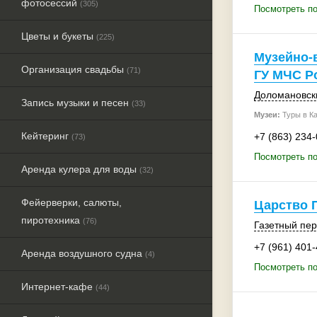
фотосессий
(305)
Посмотреть по
Цветы и букеты
(225)
Музейно-
Организация свадьбы
(71)
ГУ МЧС Р
Доломановск
Запись музыки и песен
(33)
Музеи:
Туры в К
Кейтеринг
+7 (863) 234
(73)
Посмотреть п
Аренда кулера для воды
(32)
Фейерверки, салюты,
Царство 
пиротехника
(76)
Газетный пер.
+7 (961) 401
Аренда воздушного судна
(4)
Посмотреть по
Интернет-кафе
(44)