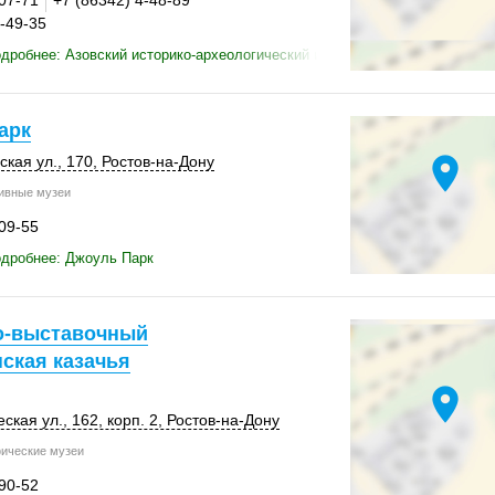
-07-71
+7 (86342) 4-48-89
4-49-35
дробнее: Азовский историко-археологический и палеонтологический муз
арк
location_on
кая ул.
,
170
,
Ростов-на-Дону
ивные музеи
-09-55
одробнее: Джоуль Парк
о-выставочный
ская казачья
location_on
ская ул.,
162
,
корп. 2
,
Ростов-на-Дону
ические музеи
-90-52