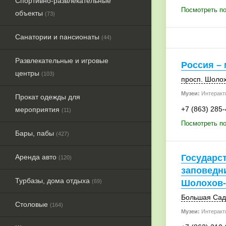
Спортивно-развлекательные
Посмотреть по
объекты
(73)
Санатории и пансионаты
(44)
Развлекательные и игровые
Россия –
центры
(103)
просп. Шоло
Музеи:
Интеракт
Прокат одежды для
+7 (863) 285
мероприятия
(11)
Посмотреть по
Бары, пабы
(427)
Аренда авто
Государс
(120)
заповедн
Турбазы, дома отдыха
(69)
Шолохов-
Большая Сад
Столовые
(164)
Музеи:
Интеракт