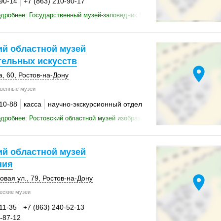
-90-14
+7 (863) 210-90-17
дробнее: Государственный музей-заповедник М.А. Шолохова, Шолохов-
ий областной музей
тельных искусств
location_on
а, 60
,
Ростов-на-Дону
венные музеи
-10-88
касса
научно-экскурсионный отдел
дробнее: Ростовский областной музей изобразительных искусств
ий областной музей
ния
location_on
вая ул., 79,
Ростов-на-Дону
еские музеи
11-35
+7 (863) 240-52-13
0-87-12