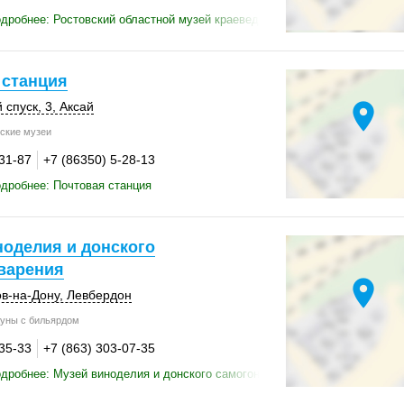
дробнее: Ростовский областной музей краеведения
 станция
location_on
 спуск, 3,
Аксай
ские музеи
-31-87
+7 (86350) 5-28-13
дробнее: Почтовая станция
ноделия и донского
варения
location_on
ов-на-Дону
,
Левбердон
уны с бильярдом
-35-33
+7 (863) 303-07-35
дробнее: Музей виноделия и донского самогоноварения