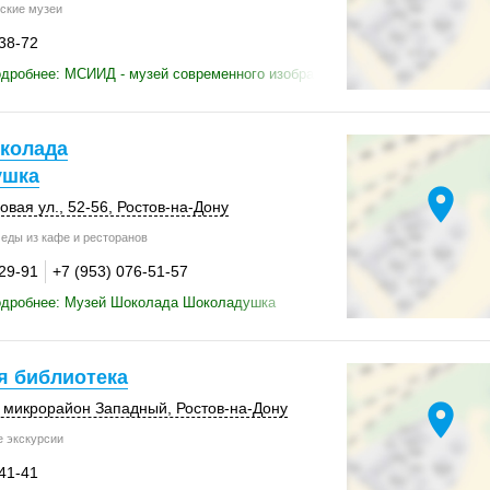
ские музеи
-38-72
дробнее: МСИИД - музей современного изобразительного искусства
колада
ушка
location_on
овая ул.
,
52-56
,
Ростов-на-Дону
еды из кафе и ресторанов
-29-91
+7 (953) 076-51-57
одробнее: Музей Шоколада Шоколадушка
я библиотека
location_on
,
микрорайон Западный
,
Ростов-на-Дону
 экскурсии
-41-41