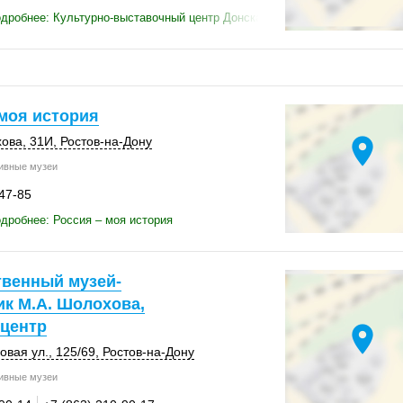
дробнее: Культурно-выставочный центр Донская казачья гвардия
 моя история
location_on
хова
,
31И
,
Ростов-на-Дону
ивные музеи
-47-85
дробнее: Россия – моя история
твенный музей-
ик М.А. Шолохова,
центр
location_on
овая ул.
,
125/69
,
Ростов-на-Дону
ивные музеи