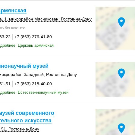
армянская
location_on
а, 1
, микрорайон Мясникован,
Ростов-на-Дону
то без водителя
-33-22
+7 (863) 276-41-80
дробнее: Церковь армянская
ннонаучный музей
location_on
микрорайон Западный
,
Ростов-на-Дону
-51-51
+7 (863) 218-40-00
дробнее: Естественнонаучный музей
музей современного
тельного искусства
location_on
 51
,
Ростов-на-Дону