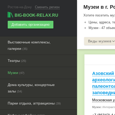
Музеи в г. 
Ростов-на-Дону
Сменить регион
BIG-BOOK-RELAX.RU
Хотите посетить му
Цены, адреса, 
Добавить организацию
Музеи - 47 объе
Виды музеев
Выставочные комплексы,
галереи
(35)
Театры
(25)
Музеи
Азовский 
(47)
археолог
Дома культуры, концертные
палеонто
залы
(54)
заповедн
Московская у
Парки отдыха, аттракционы
(39)
Музеи:
Интеракт