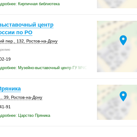
дробнее: Кирпичная библиотека
выставочный центр
оссии по РО
location_on
ий пер.
,
132
,
Ростов-на-Дону
арелию
-02-19
одробнее: Музейно-выставочный центр ГУ МЧС России по РО
Пряника
location_on
, 39
,
Ростов-на-Дону
-41-91
дробнее: Царство Пряника