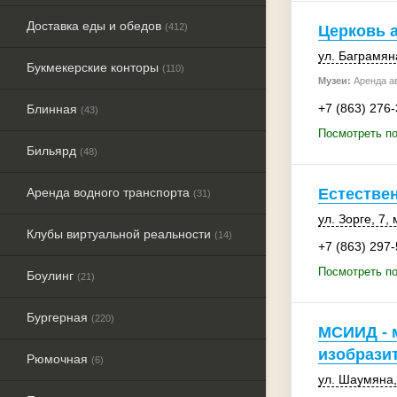
Доставка еды и обедов
(412)
Церковь 
ул. Баграмян
Букмекерские конторы
(110)
Музеи:
Аренда ав
+7 (863) 276
Блинная
(43)
Посмотреть по
Бильярд
(48)
Аренда водного транспорта
Естестве
(31)
ул. Зорге, 7
,
Клубы виртуальной реальности
(14)
+7 (863) 297
Посмотреть по
Боулинг
(21)
Бургерная
(220)
МСИИД - 
изобрази
Рюмочная
(6)
ул. Шаумяна,