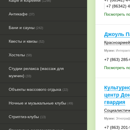
+7 (86342) 4
Кафе и кофейни
(1298)
+7 (86342) 
Антикафе
Посмотреть по
(37)
Бани и сауны
(242)
Джоуль П
Квесты и квизы
(52)
Красноармейс
Музеи:
Интеракт
Хостелы
(58)
+7 (863) 285
Посмотреть п
Студии релакса (массаж для
мужчин)
(33)
Культурн
Объекты массового отдыха
(22)
центр Дон
гвардия
Ночные и музыкальные клубы
(49)
Социалистиче
Стриптиз-клубы
(13)
Музеи:
Этнограф
+7 (863) 201