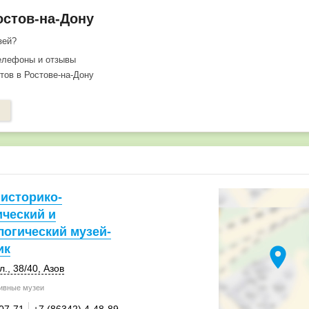
Ростов-на-Дону
зей?
телефоны и отзывы
ктов в Ростове-на-Дону
историко-
ический и
логический музей-
ик
location_on
л.
,
38/40
,
Азов
ивные музеи