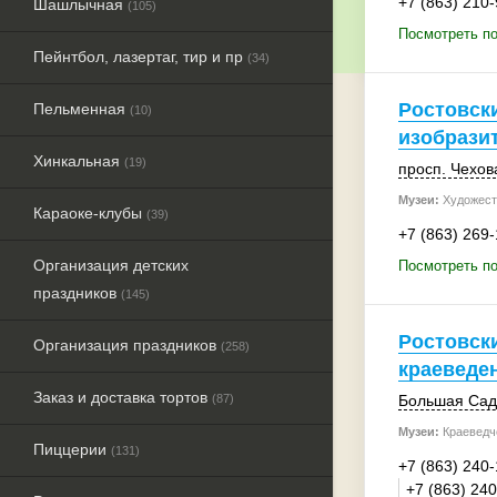
+7 (863) 210
Шашлычная
(105)
Посмотреть по
Пейнтбол, лазертаг, тир и пр
(34)
Ростовск
Пельменная
(10)
изобрази
Хинкальная
(19)
просп. Чехов
Музеи:
Художест
Караоке-клубы
(39)
+7 (863) 269
Организация детских
Посмотреть по
праздников
(145)
Ростовск
Организация праздников
(258)
краеведе
Заказ и доставка тортов
(87)
Большая Садо
Музеи:
Краеведч
Пиццерии
(131)
+7 (863) 240-
+7 (863) 24