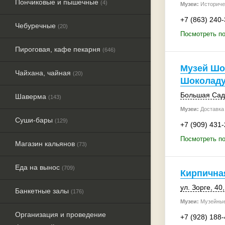
Пончиковые и пышечные
(4)
Музеи:
Историче
+7 (863) 240
Чебуречные
(20)
Посмотреть по
Пироговая, кафе пекарня
(646)
Музей Шо
Чайхана, чайная
(20)
Шоколад
Большая Сад
Шаверма
(143)
Музеи:
Доставка 
Суши-бары
(129)
+7 (909) 431
Посмотреть п
Магазин кальянов
(73)
Еда на вынос
(709)
Кирпична
ул. Зорге, 40
Банкетные залы
(176)
Музеи:
Музейные
Организация и проведение
+7 (928) 188