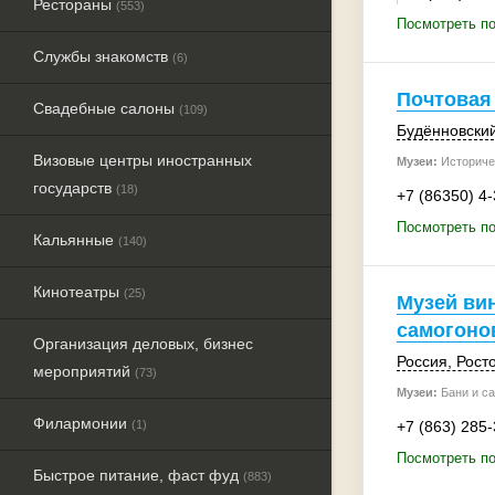
Рестораны
(553)
Посмотреть по
Службы знакомств
(6)
Почтовая
Свадебные салоны
(109)
Будённовский
Визовые центры иностранных
Музеи:
Историче
государств
(18)
+7 (86350) 4
Посмотреть по
Кальянные
(140)
Кинотеатры
(25)
Музей ви
самогоно
Организация деловых, бизнес
Россия
,
Рост
мероприятий
(73)
Музеи:
Бани и са
Филармонии
(1)
+7 (863) 285
Посмотреть по
Быстрое питание, фаст фуд
(883)