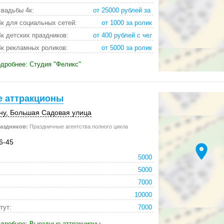
вадьбы 4к:
от 25000 рублей за д
к для социальных сетей:
от 1000 за ролик
к детских праздников:
от 400 рублей с чело
к рекламных роликов:
от 5000 за ролик
дробнее: Студия "Феликс"
 аттракционы
ну
, Большая Садовая улица
аздников:
Праздничные агентства полного цикла
6-45
location_on
5000
5000
7000
10000
тут:
7000
одробнее: Выездные аттракционы