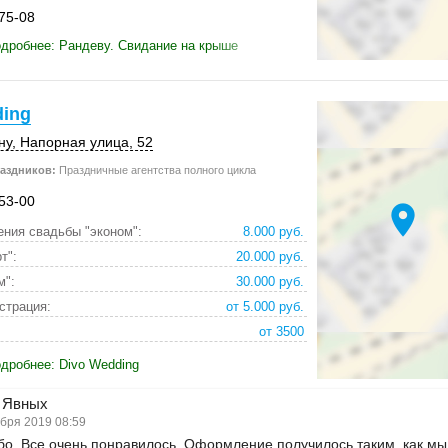
-75-08
дробнее: Рандеву. Свидание на крыше
ding
ну
,
Напорная улица, 52
аздников:
Праздничные агентства полного цикла
-53-00
location_on
ния свадьбы "эконом":
8.000 руб.
т":
20.000 руб.
м":
30.000 руб.
страция:
от 5.000 руб.
:
от 3500
дробнее: Divo Wedding
 Явных
бря 2019 08:59
о. Все очень понравилось. Оформление получилось таким, как мы