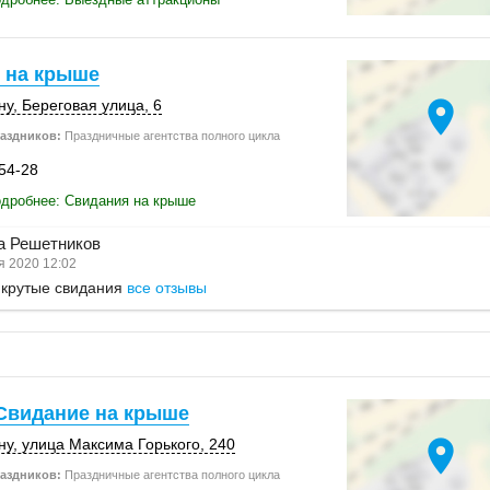
 на крыше
location_on
ну
,
Береговая улица, 6
аздников:
Праздничные агентства полного цикла
-54-28
дробнее: Свидания на крыше
а Решетников
 2020 12:02
 крутые свидания
все отзывы
 Свидание на крыше
location_on
ну
, улица Максима Горького,
240
аздников:
Праздничные агентства полного цикла