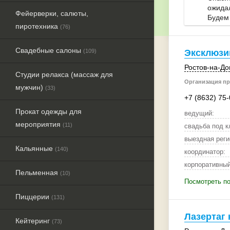
ожидал
Фейерверки, салюты,
Будем
пиротехника
(76)
Свадебные салоны
(109)
Эксклюзи
Ростов-на-До
Студии релакса (массаж для
Организация пр
мужчин)
(33)
+7 (8632) 75
Прокат одежды для
ведущий:
мероприятия
(11)
свадьба под к
выездная реги
Кальянные
(140)
координатор:
корпоративный
Пельменная
(10)
Посмотреть п
Пиццерии
(131)
Лазертаг 
Кейтеринг
(73)