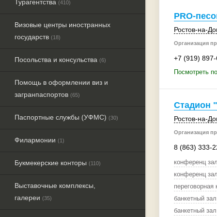
Турагентства
(410)
PRO-песо
Визовые центры иностранных
Ростов-на-До
государств
(18)
Организация пр
+7 (919) 897
Посольства и консульства
(6)
Посмотреть п
Помощь в оформлении виз и
загранпаспортов
(65)
Стадион 
Паспортные службы (УФМС)
(30)
Ростов-на-До
Организация пр
Филармонии
(1)
8 (863) 333-2
конференц зал
Букмекерские конторы
(110)
конференц зал
Выставочные комплексы,
переговорная 
галереи
банкетный зал
(35)
банкетный зал