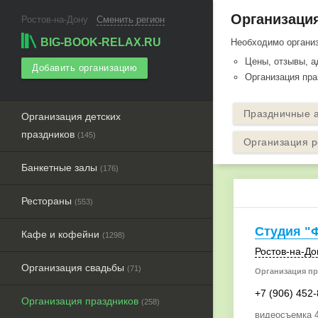
Организация
Ростов-на-Дону
Сменить регион
BIG-BOOK-RELAX.RU
Необходимо организ
Цены, отзывы, 
Добавить организацию
Организация пра
Праздничные а
Организация детских
праздников
(145)
Организация р
Банкетные залы
(176)
Рестораны
(553)
Студия "
Кафе и кофейни
(1298)
Ростов-на-До
Организация свадьбы
(71)
Организация пр
+7 (906) 452
Организация праздников
(258)
видеосъемка 4