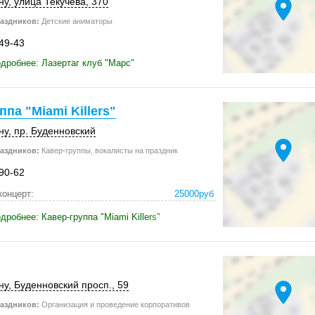
location_on
ну
,
улица Текучева
,
370
аздников:
Детские аниматоры
-49-43
дробнее: Лазертаг клуб "Марс"
ппа "Miami Killers"
ну
,
пр. Буденновский
location_on
аздников:
Кавер-группы, вокалисты на праздник
-90-62
онцерт:
25000руб
робнее: Кавер-группа "Miami Killers"
location_on
ну
, Буденновский просп., 59
аздников:
Организация и проведение корпоративов