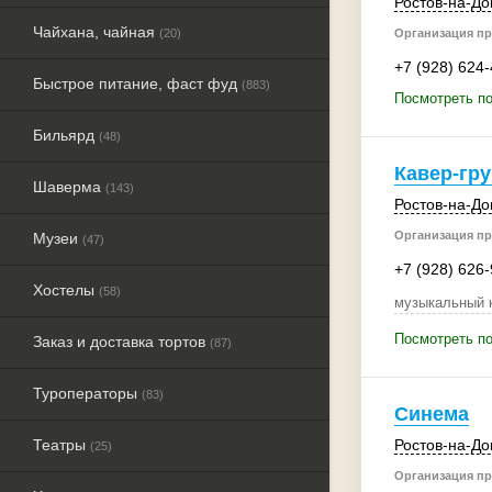
Ростов-на-До
Чайхана, чайная
(20)
Организация пр
+7 (928) 624
Быстрое питание, фаст фуд
(883)
Посмотреть по
Бильярд
(48)
Кавер-гру
Шаверма
(143)
Ростов-на-До
Организация пр
Музеи
(47)
+7 (928) 626
Хостелы
(58)
музыкальный к
Посмотреть под
Заказ и доставка тортов
(87)
Туроператоры
(83)
Синема
Театры
Ростов-на-До
(25)
Организация пр