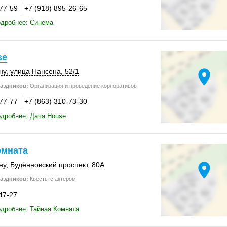
-77-59
+7 (918) 895-26-65
одробнее: Синема
se
location_on
ну
,
улица Нансена
,
52/1
аздников:
Организация и проведение корпоративов
-77-77
+7 (863) 310-73-30
дробнее: Дача House
омната
location_on
ну
, Будённовский проспект,
80А
аздников:
Квесты с актером
47-27
дробнее: Тайная Комната