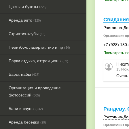
Цветы и букеты
(225)
Свидания
Аренда авто
(120)
Ростов-на-До
Стриптиз-клубы
(13)
Организация пр
+7 (928) 180
Пейнтбол, лазертаг, тир и пр
(34)
Посмотреть по
Парки отдыха, аттракционы
(39)
Никит
15 Июня
Бары, пабы
(427)
Очень
Организация и проведение
фотосессий
(305)
Рандеву.
Бани и сауны
(242)
Ростов-на-До
Аренда беседки
(29)
Организация пр