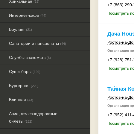
Хинкальная
(19)
+7 (863) 290
Посмотреть п
Интернет-кафе
(44)
Боулинг
(21)
Дача Hou
Ростов-на-До
Санатории и пансионаты
(44)
Организация пр
Службы знакомств
(6)
+7 (928) 751
Посмотреть по
Суши-бары
(129)
Бургерная
(220)
Тайная К
Ростов-на-До
Блинная
(43)
Организация пр
Авиа, железнодорожные
+7 (952) 411-
билеты
(152)
Посмотреть по