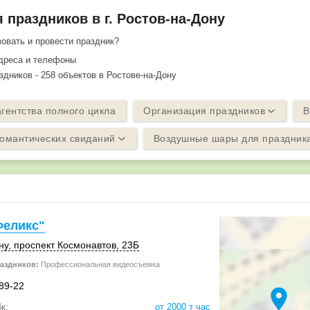
 праздников в г. Ростов-на-Дону
овать и провести праздник?
адреса и телефоны
здников - 258 объектов в Ростове-на-Дону
гентства полного цикла
Организация праздников
В
омантических свиданий
Воздушные шары для праздник
Феликс"
ну
, проспект Космонавтов,
23Б
аздников:
Профессиональная видеосъемка
-89-22
location_on
к:
от 2000 т час