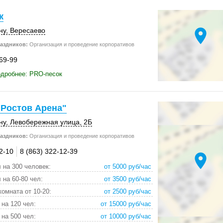
к
location_on
ну
,
Вересаево
аздников:
Организация и проведение корпоративов
-69-99
одробнее: PRO-песок
"Ростов Арена"
ну
, Левобережная улица, 2Б
аздников:
Организация и проведение корпоративов
2-10
8 (863) 322-12-39
location_on
 на 300 человек:
от 5000 руб/час
 на 60-80 чел:
от 3500 руб/час
комната от 10-20:
от 2500 руб/час
 на 120 чел:
от 15000 руб/час
 на 500 чел:
от 10000 руб/час