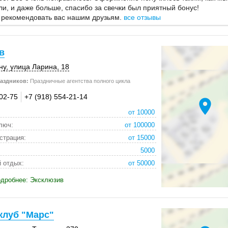
и, и даже больше, спасибо за свечки был приятный бонус!
 рекомендовать вас нашим друзьям.
все отзывы
в
ну
,
улица Ларина, 18
аздников:
Праздничные агентства полного цикла
-02-75
+7 (918) 554-21-14
location_on
от 10000
люч:
от 100000
страция:
от 15000
5000
 отдых:
от 50000
одробнее: Эксклюзив
клуб "Марс"