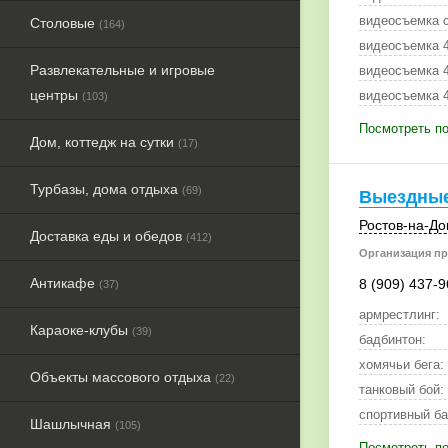
видеосъемка с
Столовые
(164)
видеосъемка 4
Развлекательные и игровые
видеосъемка 4
центры
видеосъемка 4
(103)
Посмотреть по
Дом, коттедж на сутки
(17)
Турбазы, дома отдыха
(69)
Выездные
Ростов-на-До
Доставка еды и обедов
(412)
Организация пр
Антикафе
8 (909) 437-9
(37)
армрестлинг:
Караоке-клубы
(39)
бадбинтон:
хомячьи бега:
Объекты массового отдыха
(22)
танковый бой:
спортивный ба
Шашлычная
(105)
Посмотреть п