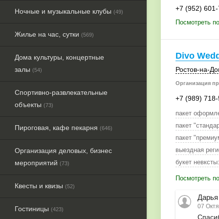
+7 (952) 601
Ночные и музыкальные клубы
(49)
Посмотреть по
Жилье на час, сутки
(569)
Divo Wed
Дома культуры, концертные
залы
Ростов-на-До
(54)
Организация пр
Спортивно-развлекательные
+7 (989) 718
объекты
(73)
пакет оформле
пакет "стандар
Пироговая, кафе пекарня
(646)
пакет "премиу
выездная реги
Организация деловых, бизнес
букет невксты
мероприятий
(73)
Посмотреть по
Квесты и квизы
(52)
Дарья
07 Октя
Гостиницы
(423)
Спасиб