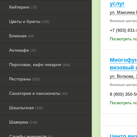
услуг
Кейтеринг
(73)
ул. Максима 
Цветы и букеты
Визовые центры
(225)
+7 (903) 831
Блинная
(43)
Посмотреть по
Антикафе
(37)
Многофу
Пироговая, кафе пекарня
(646)
визовый 
ул. Волкова, 
Рестораны
(553)
Визовые центры
Санатории и пансионаты
(44)
8 (800) 350-5
Посмотреть п
Шашлычная
(105)
Шаверма
(143)
Центр ви
Службы знакомств
(6)