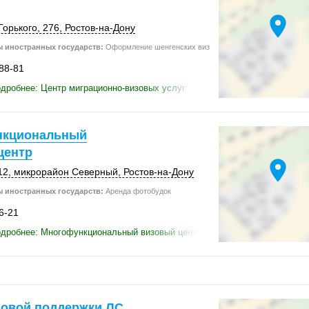
location_on
Горького,
276
,
Ростов-на-Дону
 иностранных государств:
Оформление шенгенских виз
-88-81
дробнее: Центр миграционно-визовых услуг
нкциональный
центр
location_on
12
,
микрорайон Северный
,
Ростов-на-Дону
 иностранных государств:
Аренда фотобудок
6-21
одробнее: Многофункциональный визовый центр
зовой поддержки ЛС