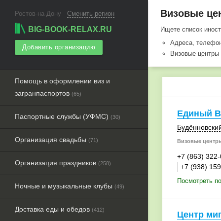
Визовые цен
Ростов-на-Дону
Сменить регион
BIG-BOOK-RELAX.RU
Ищете список инос
Адреса, телефо
Добавить организацию
Визовые центры 
Помощь в оформлении виз и
загранпаспортов
(65)
Единый В
Паспортные службы (УФМС)
(30)
Будённовский
Организация свадьбы
(71)
Визовые центры
+7 (863) 322
Организация праздников
(258)
+7 (938) 15
Посмотреть по
Ночные и музыкальные клубы
(49)
Доставка еды и обедов
(412)
Центр ми