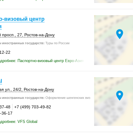
о-визовый центр
я
location_on
 просп., 27,
Ростов-на-Дону
 иностранных государств:
Туры по России
-12-22
дробнее: Паспортно-визовый центр Евро-Азия
l
я ул.
,
24/2
,
Ростов-на-Дону
location_on
 иностранных государств:
Оформление шенгенских виз
-37-48
+7 (499) 703-49-82
4-36-17
дробнее: VFS Global