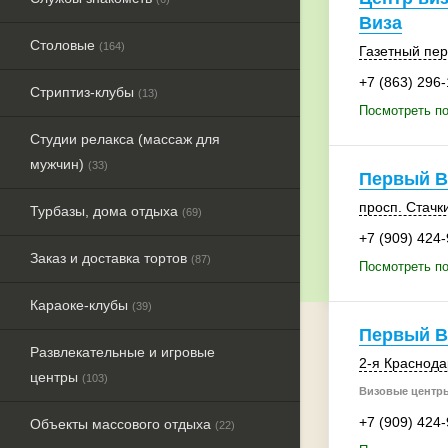
Виза
Столовые
(164)
Газетный пер
+7 (863) 296
Стриптиз-клубы
(13)
Посмотреть по
Студии релакса (массаж для
мужчин)
(33)
Первый В
просп. Стачки
Турбазы, дома отдыха
(69)
+7 (909) 424
Заказ и доставка тортов
(87)
Посмотреть по
Караоке-клубы
(39)
Первый В
Развлекательные и игровые
2-я Краснода
центры
(103)
Визовые центры
+7 (909) 424
Объекты массового отдыха
(22)