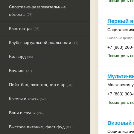
Посмотреть по
Спортивно-развлекательные
объекты
(73)
Первый в
Кинотеатры
(25)
Социалистиче
Визовые центры
Клубы виртуальной реальности
(14)
+7 (863) 260
Посмотреть по
Бильярд
(48)
Боулинг
(21)
Мульти-в
Пейнтбол, лазертаг, тир и пр
Московская у
(34)
+7 (863) 303
Квесты и квизы
(52)
Посмотреть по
Бани и сауны
(242)
Визовый 
Быстрое питание, фаст фуд
(883)
Социалистиче