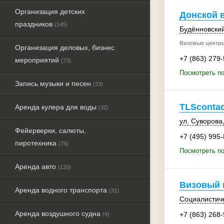
Организация детских
Донской 
праздников
(145)
Будённовский
Визовые центры
Организация деловых, бизнес
+7 (863) 279
мероприятий
(73)
Посмотреть по
Запись музыки и песен
(33)
TLScontac
Аренда кулера для воды
(32)
ул. Суворова,
Фейерверки, салюты,
+7 (495) 995
пиротехника
(76)
Посмотреть по
Аренда авто
(120)
Визовый 
Аренда водного транспорта
(31)
Социалистиче
Аренда воздушного судна
+7 (863) 268
(4)