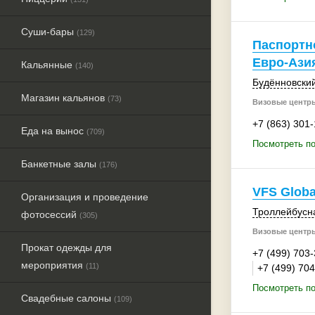
Суши-бары
(129)
Паспортн
Евро-Ази
Кальянные
(140)
Будённовский
Магазин кальянов
(73)
Визовые центры
+7 (863) 301
Еда на вынос
(709)
Посмотреть по
Банкетные залы
(176)
VFS Globa
Организация и проведение
Троллейбусна
фотосессий
(305)
Визовые центры
Прокат одежды для
+7 (499) 703
мероприятия
(11)
+7 (499) 70
Посмотреть по
Свадебные салоны
(109)