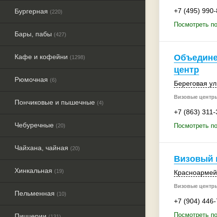
+7 (495) 990
Бургерная
(220)
Посмотреть по
Бары, пабы
(427)
Кафе и кофейни
Объедин
(1298)
центр
Рюмочная
(6)
Береговая ул.
Визовые центры
Пончиковые и пышечные
(4)
+7 (863) 311-
Чебуречные
Посмотреть п
(20)
Чайхана, чайная
(20)
Визовый 
Хинкальная
(19)
Красноармейс
Визовые центры
Пельменная
(10)
+7 (904) 446
Посмотреть по
Пиццерии
(131)