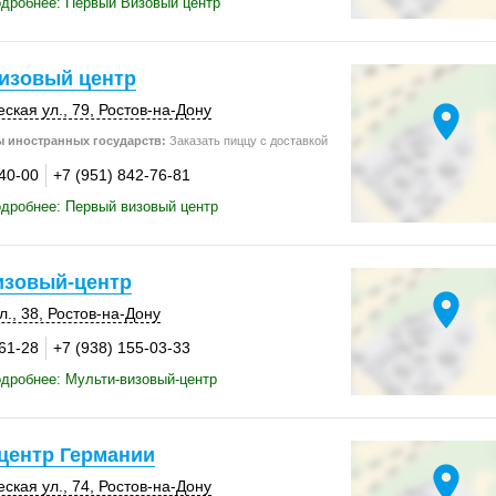
дробнее: Первый Визовый центр
изовый центр
location_on
ская ул., 79,
Ростов-на-Дону
 иностранных государств:
Заказать пиццу с доставкой
-40-00
+7 (951) 842-76-81
дробнее: Первый визовый центр
изовый-центр
location_on
л., 38
,
Ростов-на-Дону
-61-28
+7 (938) 155-03-33
дробнее: Мульти-визовый-центр
центр Германии
location_on
ская ул., 74,
Ростов-на-Дону