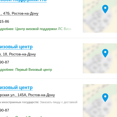
location_on
.
,
47Б
,
Ростов-на-Дону
-15-86
дробнее: Центр визовой поддержки ЛС Виза
изовый центр
location_on
, 18
,
Ростов-на-Дону
-90-87
дробнее: Первый Визовый центр
изовый центр
location_on
рская ул.,
145А
,
Ростов-на-Дону
 иностранных государств:
Заказать пиццу с доставкой
-90-87