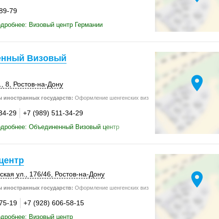
-89-79
дробнее: Визовый центр Германии
енный Визовый
location_on
, 8
,
Ростов-на-Дону
 иностранных государств:
Оформление шенгенских виз
34-29
+7 (989) 511-34-29
одробнее: Объединенный Визовый центр
центр
location_on
кая ул.
,
176/46
,
Ростов-на-Дону
 иностранных государств:
Оформление шенгенских виз
-75-19
+7 (928) 606-58-15
дробнее: Визовый центр