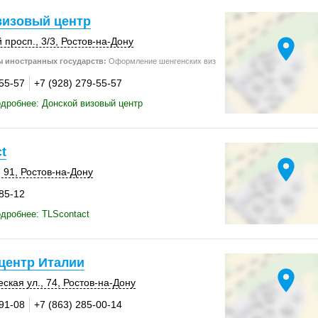
визовый центр
location_on
 просп.
,
3/3
,
Ростов-на-Дону
 иностранных государств:
Оформление шенгенских виз
-55-57
+7 (928) 279-55-57
дробнее: Донской визовый центр
t
location_on
 91
,
Ростов-на-Дону
-85-12
дробнее: TLScontact
центр Италии
location_on
ская ул., 74,
Ростов-на-Дону
-91-08
+7 (863) 285-00-14