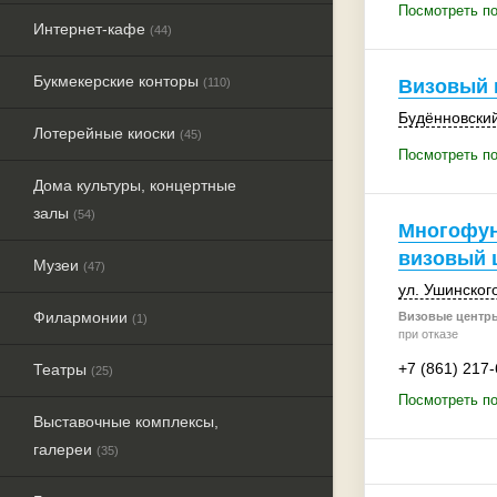
Посмотреть по
Интернет-кафе
(44)
Букмекерские конторы
(110)
Визовый 
Будённовский
Лотерейные киоски
(45)
Посмотреть по
Дома культуры, концертные
залы
(54)
Многофу
визовый 
Музеи
(47)
ул. Ушинского
Филармонии
Визовые центры
(1)
при отказе
+7 (861) 217
Театры
(25)
Посмотреть п
Выставочные комплексы,
галереи
(35)