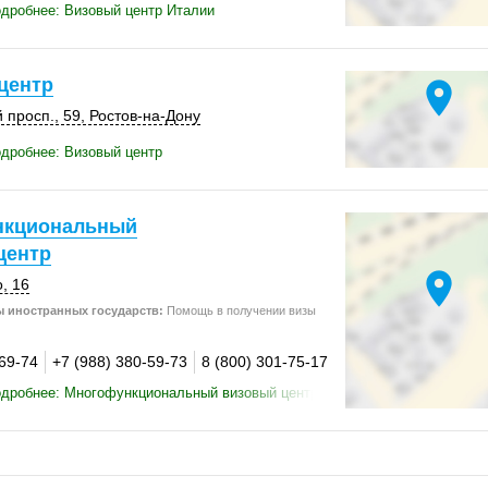
дробнее: Визовый центр Италии
центр
location_on
 просп., 59,
Ростов-на-Дону
дробнее: Визовый центр
нкциональный
центр
location_on
, 16
 иностранных государств:
Помощь в получении визы
-69-74
+7 (988) 380-59-73
8 (800) 301-75-17
одробнее: Многофункциональный визовый центр