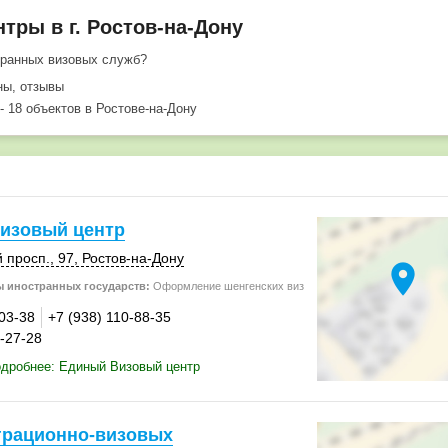
тры в г. Ростов-на-Дону
транных визовых служб?
ны, отзывы
- 18 объектов в Ростове-на-Дону
изовый центр
 просп., 97,
Ростов-на-Дону
location_on
 иностранных государств:
Оформление шенгенских виз
-03-38
+7 (938) 110-88-35
9-27-28
дробнее: Единый Визовый центр
грационно-визовых