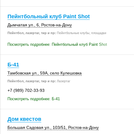
Пейнтбольный клуб Paint Shot
Дымчатая ул., 6
,
Ростов-на-Дону
Пейнтбол, лазертаг, тир и пр:
Пейнтбольные клубы, площадки
Посмотреть подробнее: Пейнтбольный клуб Paint Shot
Б-41
Тамбовская ул.
,
59А
,
село Кулешовка
Пейнтбол, лазертаг, тир и пр:
Лазертаг
+7 (989) 702-33-93
Посмотреть подробнее: Б-41
Дом квестов
Большая Садовая ул.
,
103/51
,
Ростов-на-Дону